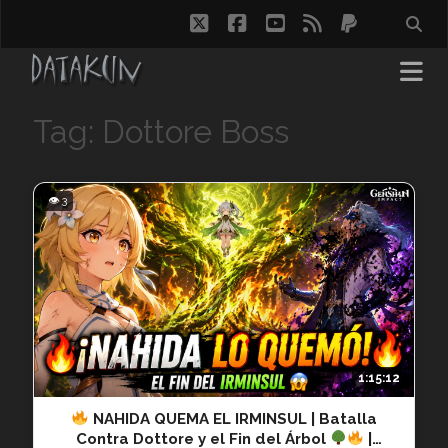
twitter
facebook
youtube
rss
paypal
Tag: Dottore Boss
👁 3
1:15:12
NAHIDA QUEMA EL IRMINSUL | Batalla
Contra Dottore y el Fin del Árbol
|