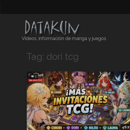
Videos, información de manga y juegos
Tag: dori tcg
👁 3
46:1