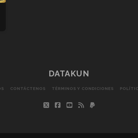
DATAKUN
OS
CONTÁCTENOS
TÉRMINOS Y CONDICIONES
POLÍTI
twitter
facebook
youtube
rss
paypal