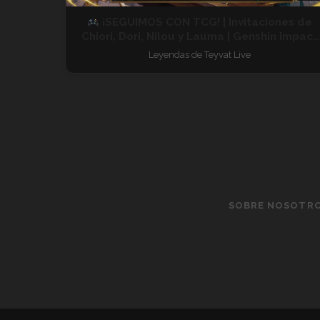
¡SEGUIMOS CON TCG! | Invitaciones de
Chiori, Dori, Nilou y Lauma | Genshin Impact
En Vivo 20260623
Leyendas de Teyvat Live
SOBRE NOSOTR