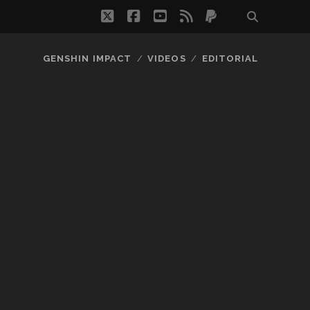
twitter
facebook
youtube
rss
paypal
GENSHIN IMPACT
VIDEOS
EDITORIAL