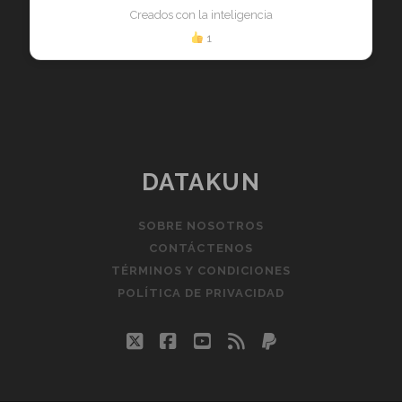
Creados con la inteligencia
1
DATAKUN
SOBRE NOSOTROS
CONTÁCTENOS
TÉRMINOS Y CONDICIONES
POLÍTICA DE PRIVACIDAD
twitter
facebook
youtube
rss
paypal