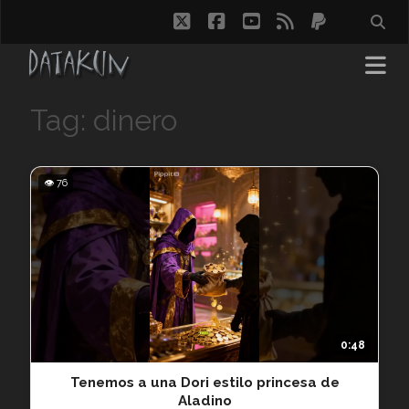
twitter
facebook
youtube
rss
paypal
Tag: dinero
👁 76
0:48
Tenemos a una Dori estilo princesa de
Aladino