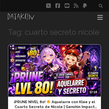
twitter
facebook
youtube
rss
paypal
Tag: cuarto secreto nicole
👁 9
57:56
¡PRUNE NIVEL 80!
Aquelarre con Klee y el
Cuarto Secreto de Nicole | Genshin Impact