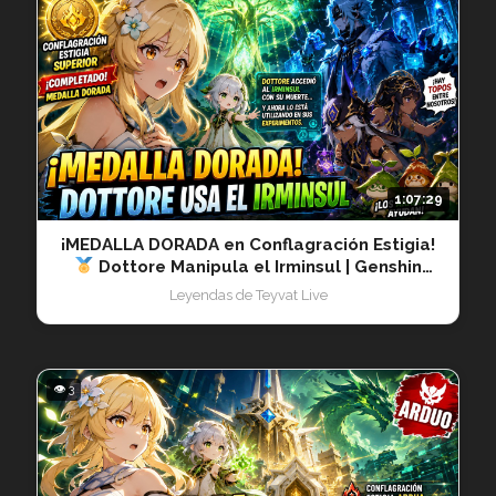
1:07:29
¡MEDALLA DORADA en Conflagración Estigia!
Dottore Manipula el Irminsul | Genshin
Impact 20260604
Leyendas de Teyvat Live
👁 3