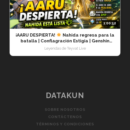
1:00:52
¡AARU DESPIERTA!
Nahida regresa para la
batalla | Conflagración Estigia | Genshin
Impact 20260603
Leyendas de Teyvat Live
DATAKUN
SOBRE NOSOTROS
CONTÁCTENOS
TÉRMINOS Y CONDICIONES