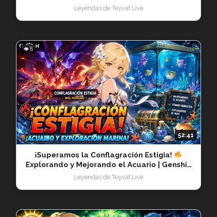
Pie | GIViVo 20260709
Leyendas de Teyvat Live
👁 8
52:41
¡Superamos la Conflagración Estigia!
Explorando y Mejorando el Acuario | Genshin
Impact 20260708
Leyendas de Teyvat Live