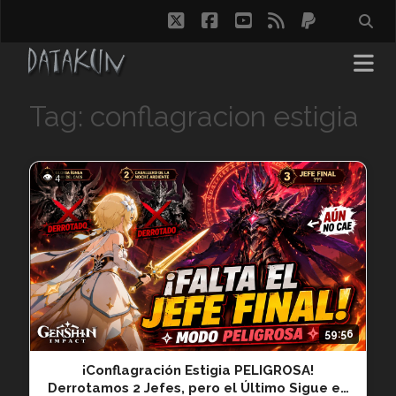
twitter
facebook
youtube
rss
paypal
Tag: conflagracion estigia
👁 4
59:56
¡Conflagración Estigia PELIGROSA!
Derrotamos 2 Jefes, pero el Último Sigue en