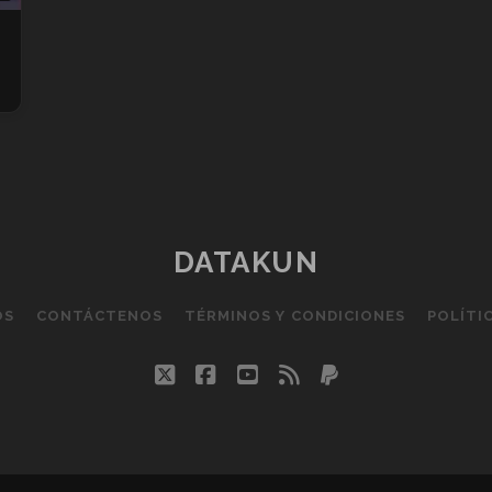
DATAKUN
OS
CONTÁCTENOS
TÉRMINOS Y CONDICIONES
POLÍTI
twitter
facebook
youtube
rss
paypal