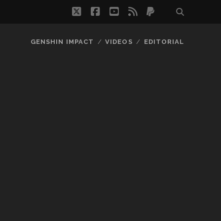
twitter
facebook
youtube
rss
paypal
GENSHIN IMPACT
VIDEOS
EDITORIAL