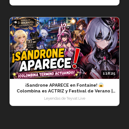
👁 3
1:18:25
¡Sandrone APARECE en Fontaine!
Colombina es ACTRIZ y Festival de Verano |
Genshin Impact 20260701
Leyendas de Teyvat Live