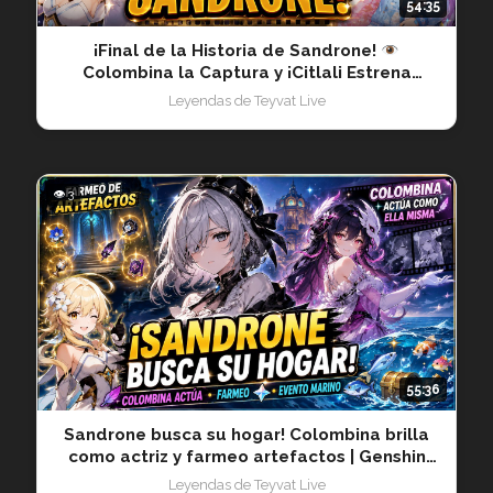
54:35
¡Final de la Historia de Sandrone!
Colombina la Captura y ¡Citlali Estrena
Pijama! | 20260705
Leyendas de Teyvat Live
👁 3
55:36
Sandrone busca su hogar! Colombina brilla
como actriz y farmeo artefactos | Genshin
Impact 20260702
Leyendas de Teyvat Live