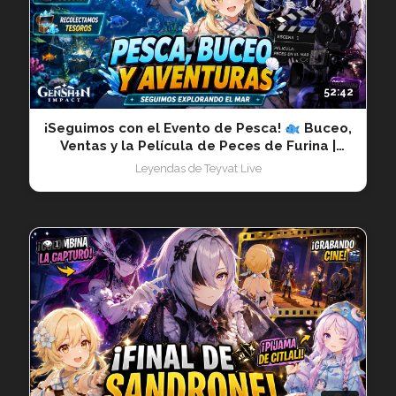
52:42
¡Seguimos con el Evento de Pesca!
Buceo,
Ventas y la Película de Peces de Furina |
GIViVo 20260711
Leyendas de Teyvat Live
👁 1