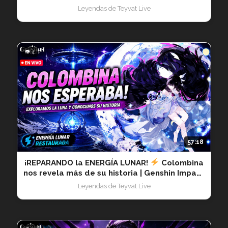
Impact 20260726
Leyendas de Teyvat Live
👁 4
57:18
¡REPARANDO la ENERGÍA LUNAR!
Colombina
nos revela más de su historia | Genshin Impact
20260725
Leyendas de Teyvat Live