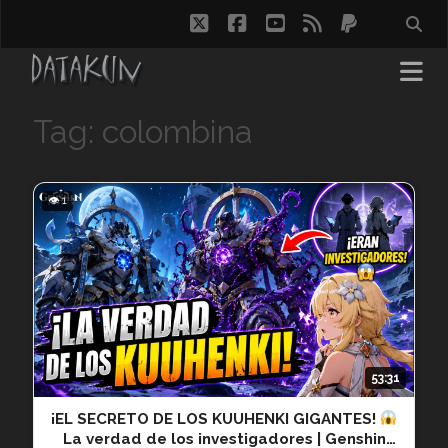
twitter
facebook
youtube
rss
paypal
Tag: colombina
👁 1
53:31
¡EL SECRETO DE LOS KUUHENKI GIGANTES!
La verdad de los investigadores | Genshin