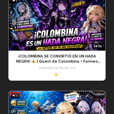
👁 3
54:34
¡COLOMBINA SE CONVIRTIÓ EN UN HADA
NEGRA!
| Quest de Colombina + Farmeo
para Sandrone | 20260718
Leyendas de Teyvat Live
1
👁 11