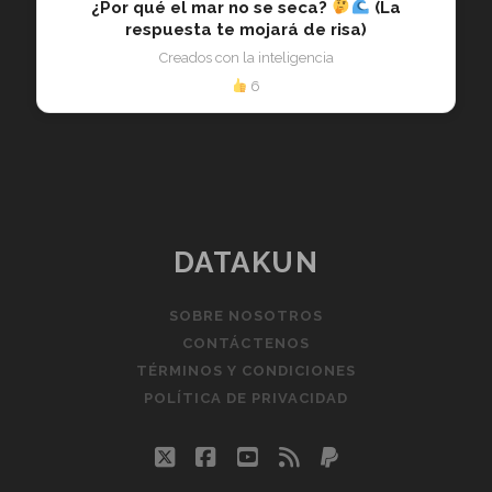
¿Por qué el mar no se seca?
(La
respuesta te mojará de risa)
Creados con la inteligencia
6
DATAKUN
SOBRE NOSOTROS
CONTÁCTENOS
TÉRMINOS Y CONDICIONES
POLÍTICA DE PRIVACIDAD
twitter
facebook
youtube
rss
paypal