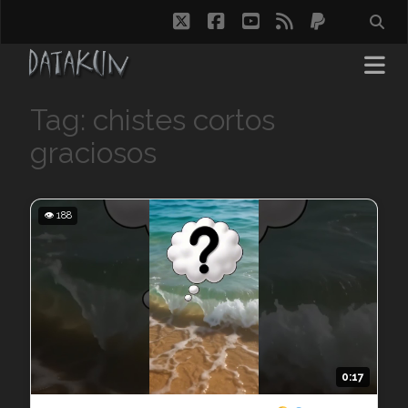
twitter
facebook
youtube
rss
paypal
Tag: chistes cortos
graciosos
👁 188
0:17