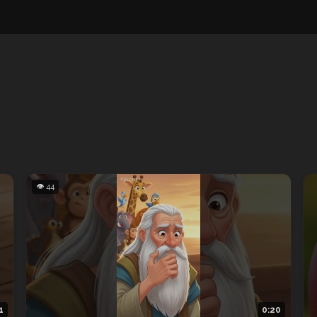
👁 44
1
0:20