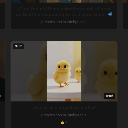
¿Cuál fue el último animal en subir al arca
de Noé? La respuesta te va a sorprender
Creados con la inteligencia
👁 22
0
0:06
¿Qué le dijo un pollito a otro?
Creados con la inteligencia
3