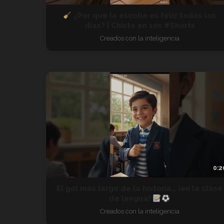
¿Por qué la escoba es feliz todos los
días? | Chiste en 10s #Shorts
Creados con la inteligencia
0:2
El gol más largo de la historia… ¡en la clase
de lengua!
Creados con la inteligencia