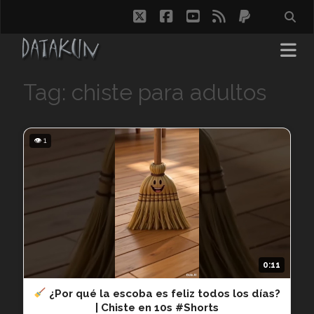
twitter
facebook
youtube
rss
paypal
Tag: chiste para adultos
👁 1
0:11
¿Por qué la escoba es feliz todos los días?
| Chiste en 10s #Shorts