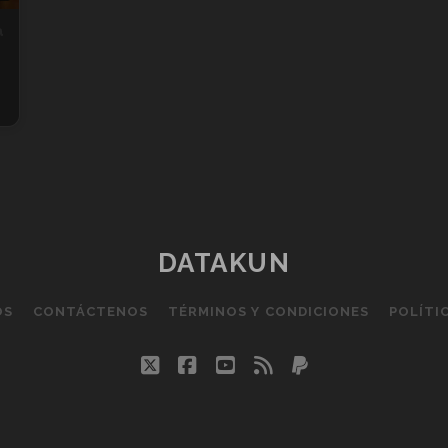
a
DATAKUN
OS
CONTÁCTENOS
TÉRMINOS Y CONDICIONES
POLÍTI
twitter
facebook
youtube
rss
paypal