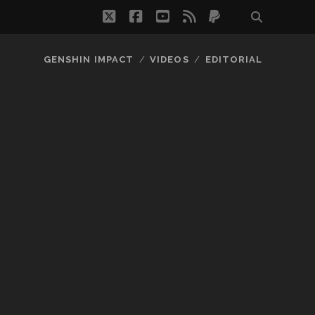
twitter
facebook
youtube
rss
paypal
GENSHIN IMPACT
VIDEOS
EDITORIAL