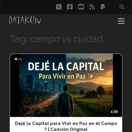
twitter
facebook
youtube
rss
paypal
Tag: campo vs ciudad
👁 23
4:39
Dejé la Capital para Vivir en Paz en el Campo
? | Canción Original