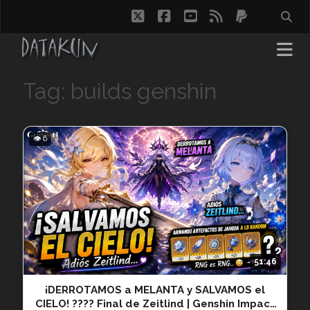
twitter
facebook
youtube
rss
paypal
Tag: builds genshin
👁 6
51:46
¡DERROTAMOS a MELANTA y SALVAMOS el
CIELO! ???? Final de Zeitlind | Genshin Impact