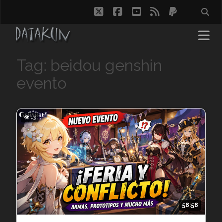
twitter
facebook
youtube
rss
paypal
Tag: beidou genshin
evento
👁 13
58:58