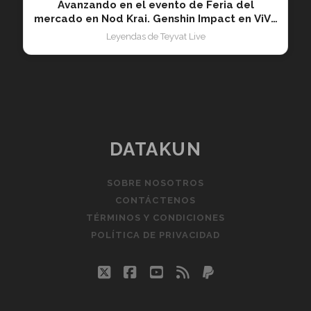
Avanzando en el evento de Feria del
mercado en Nod Krai. Genshin Impact en ViVo
20260428
Leyendas de Teyvat Live
DATAKUN
SOBRE NOSOTROS
CONTÁCTENOS
TÉRMINOS Y CONDICIONES
POLÍTICA DE PRIVACIDAD
twitter
facebook
youtube
rss
paypal