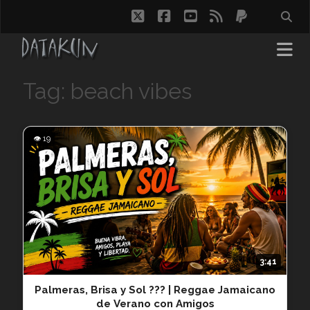
twitter
facebook
youtube
rss
paypal
Tag: beach vibes
👁 19
3:41
Palmeras, Brisa y Sol ??? | Reggae Jamaicano
de Verano con Amigos