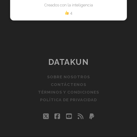
Creados con la inteligencia
4
DATAKUN
SOBRE NOSOTROS
CONTÁCTENOS
TÉRMINOS Y CONDICIONES
POLÍTICA DE PRIVACIDAD
twitter
facebook
youtube
rss
paypal