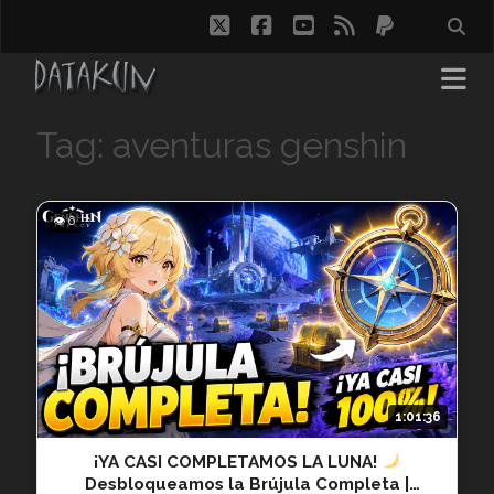
twitter
facebook
youtube
rss
paypal
Tag: aventuras genshin
👁 6
1:01:36
¡YA CASI COMPLETAMOS LA LUNA!
Desbloqueamos la Brújula Completa |