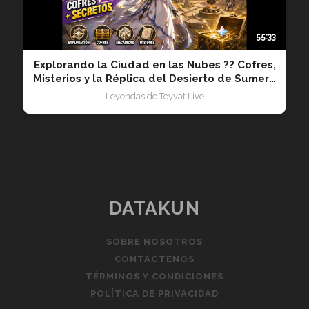
55:33
Explorando la Ciudad en las Nubes ?? Cofres,
Misterios y la Réplica del Desierto de Sumeru
20260422
Leyendas de Teyvat Live
DATAKUN
SOBRE NOSOTROS
CONTÁCTENOS
TÉRMINOS Y CONDICIONES
POLÍTICA DE PRIVACIDAD