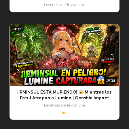
Genshin Impact 20260805
Leyendas de Teyvat Live
👁 17
16:34
¡IRMINSUL ESTÁ MURIENDO!
Mientras los
Fatui Atrapan a Lumine | Genshin Impact
20260530
Leyendas de Teyvat Live
1