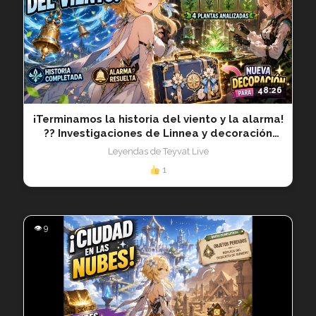
48:26
¡Terminamos la historia del viento y la alarma!
?? Investigaciones de Linnea y decoración
20260509
Leyendas de Teyvat Live
1
👁 9