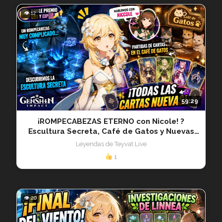
👁 12
59:29
¡ROMPECABEZAS ETERNO con Nicole! ?
Escultura Secreta, Café de Gatos y Nuevas
Cartas. GIViVo 20260515
Leyendas de Teyvat Live
1
👁 20