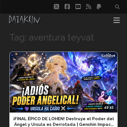
twitter
facebook
youtube
rss
paypal
Tag: aventura teyvat
49:43
¡FINAL ÉPICO DE LOHEN! Destruye el Poder del
Ángel y Ursula es Derrotada | Genshin Impact