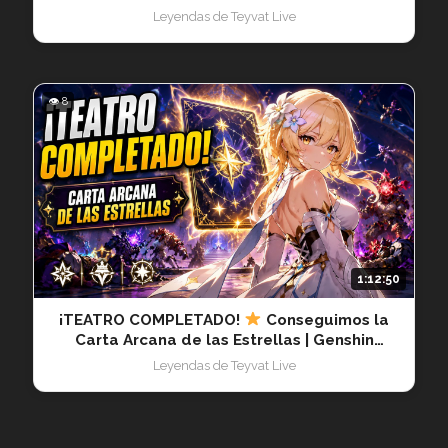
20260617
Leyendas de Teyvat Live
👁 8
1:12:50
¡TEATRO COMPLETADO!
Conseguimos la
Carta Arcana de las Estrellas | Genshin
Impact En Vivo 20260614
Leyendas de Teyvat Live