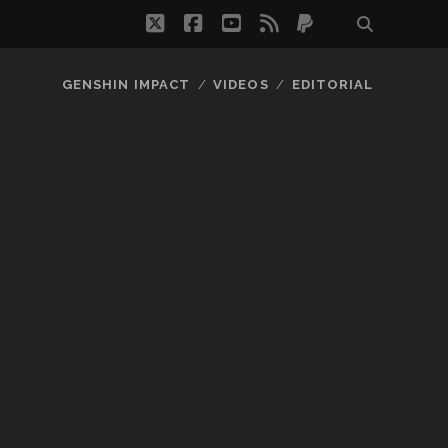
twitter
facebook
youtube
rss
paypal
GENSHIN IMPACT
VIDEOS
EDITORIAL