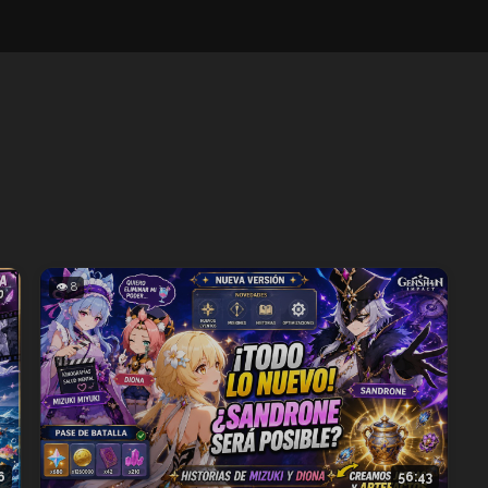
👁 8
6
56:43