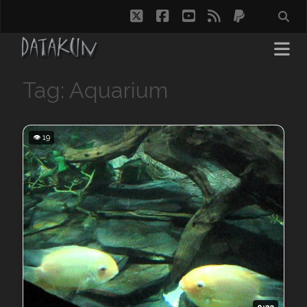
twitter
facebook
youtube
rss
paypal
Tag: Aquarium
👁 19