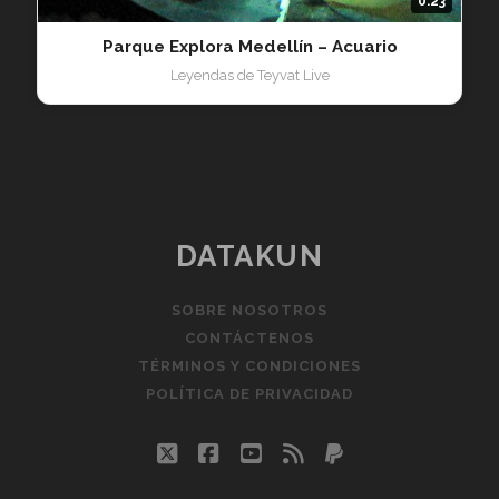
0:23
Parque Explora Medellín – Acuario
Leyendas de Teyvat Live
DATAKUN
SOBRE NOSOTROS
CONTÁCTENOS
TÉRMINOS Y CONDICIONES
POLÍTICA DE PRIVACIDAD
twitter
facebook
youtube
rss
paypal