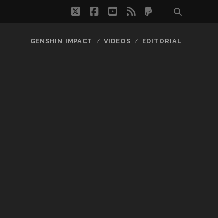
twitter
facebook
youtube
rss
paypal
GENSHIN IMPACT
VIDEOS
EDITORIAL