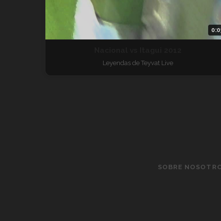
0:0
Nacional vs Itagui 2012
Leyendas de Teyvat Live
SOBRE NOSOTR