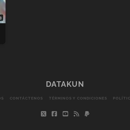
3
DATAKUN
OS
CONTÁCTENOS
TÉRMINOS Y CONDICIONES
POLÍTI
twitter
facebook
youtube
rss
paypal