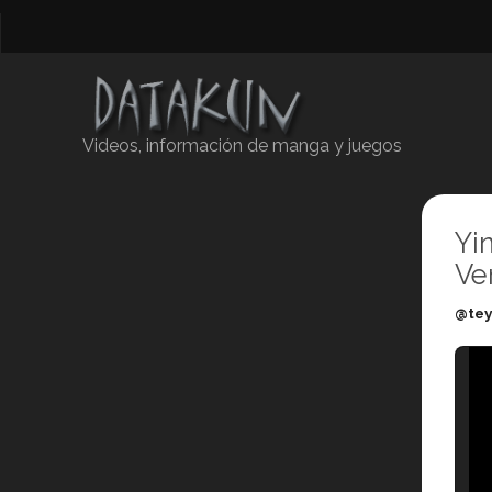
Videos, información de manga y juegos
Yi
Ve
@tey