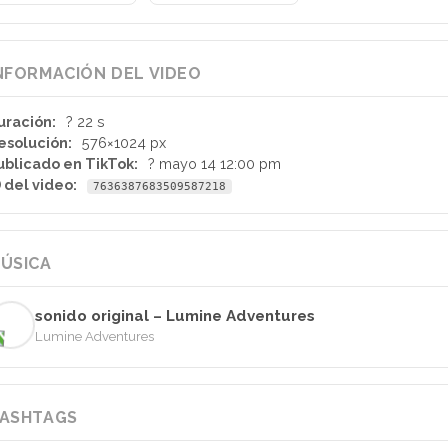
NFORMACIÓN DEL VIDEO
uración:
? 22 s
esolución:
576×1024 px
ublicado en TikTok:
? mayo 14 12:00 pm
D del video:
7636387683509587218
ÚSICA
sonido original – Lumine Adventures
Lumine Adventures
ASHTAGS