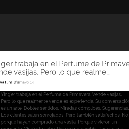
ng’er trabaja en el Perfume de Primave
nde vasijas. Pero lo que realme…
vat_milfs
mayo 14
Ying'er trabaja en el Perfume de Primavera. Vende vasijas.
Pero lo que realmente vende es experiencia. Su conversació
es un arte. Dobles sentidos. Miradas cómplices. Sugerencias
Los clientes salen sonrojados. Pero también satisfechos. No
porque hayan comprado una vasija. Porque vivieron un
momento. Ying'er lo sabe. Por eso no cambia. Por eso sus