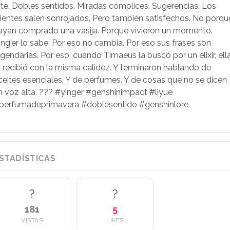
rte. Dobles sentidos. Miradas cómplices. Sugerencias. Los
lientes salen sonrojados. Pero también satisfechos. No porqu
ayan comprado una vasija. Porque vivieron un momento.
ing'er lo sabe. Por eso no cambia. Por eso sus frases son
egendarias. Por eso, cuando Timaeus la buscó por un elixir, ell
o recibió con la misma calidez. Y terminaron hablando de
ceites esenciales. Y de perfumes. Y de cosas que no se dicen
n voz alta. ??? #yinger #genshinimpact #liyue
perfumadeprimavera #doblesentido #genshinlore
STADÍSTICAS
?
?
181
5
VISTAS
LIKES