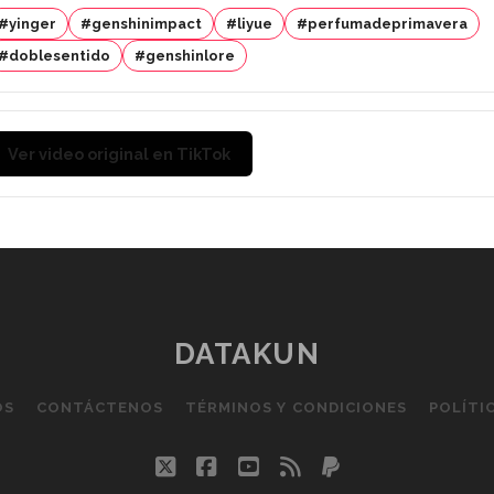
#yinger
#genshinimpact
#liyue
#perfumadeprimavera
#doblesentido
#genshinlore
Ver video original en TikTok
DATAKUN
OS
CONTÁCTENOS
TÉRMINOS Y CONDICIONES
POLÍTI
twitter
facebook
youtube
rss
paypal