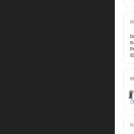
I
D
R
P
I
M
H