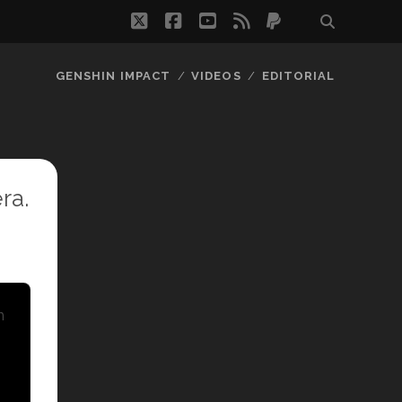
twitter
facebook
youtube
rss
paypal
GENSHIN IMPACT
VIDEOS
EDITORIAL
ra.
n
.