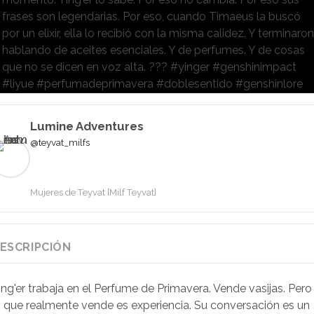
frases son legendarias. Por eso, cuando Timaeus la buscó
por un elixir, ella lo recibió con la misma calidez. Y terminaro
hablando de aceites esenciales. Y de perfumes. Y de cosas
que no se dicen en voz alta. ??? #yinger #genshinimpact
#liyue #perfumadeprimavera #doblesentido #genshinlore
Lumine Adventures
@teyvat_milfs
Mujeres de Teyvat [Milf Teyvat]
ESCRIPCIÓN
ing'er trabaja en el Perfume de Primavera. Vende vasijas. Pero
o que realmente vende es experiencia. Su conversación es un