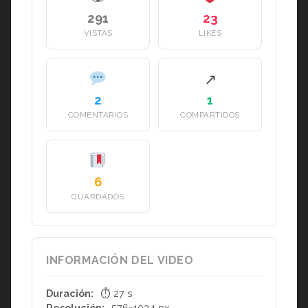
291
23
VISTAS
LIKES
↗
2
1
COMENTARIOS
COMPARTIDOS
6
GUARDADOS
INFORMACIÓN DEL VIDEO
Duración:
⏱ 27 s
Resolución:
576×1024 px