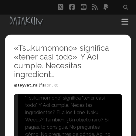
twitter
facebook
youtube
rss
paypal
«Tsukumomono» significa
«tener casi todo». Y Aoi
cumple. Necesitas
ingredient…
@teyvat_milfs
abril 30
"Tsukumomono" significa "tener casi
todo". Y Aoi cumple. Necesitas
ingredientes? Ella los tiene. Naku
Weeds? También. ¿Un objeto raro? Si
pagas, lo consigue. No preguntes
cómo. No preguntes de dónde. Aoi no