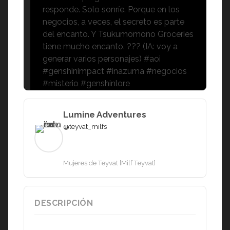
responde. Solo sonríe. Porque en los
negocios, a veces, el secreto es parte
del encanto. Y Tsukumomono Groceries
tiene mucho encanto. ??? (IA: voy a
generar varios personajes) #aoi
#genshinimpact #inazuma #negocios
#misterio #genshinlore
Lumine Adventures
@teyvat_milfs
Mujeres de Teyvat [Milf Teyvat]
DESCRIPCIÓN