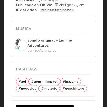
Publicado en TikTok:
abril 30 1:05 am
ID del video:
7631198218281356551
MÚSICA
sonido original – Lumine
Adventures
Lumine Adventures
HASHTAGS
#aoi
#genshinimpact
#inazuma
#negocios
#misterio
#genshinlore