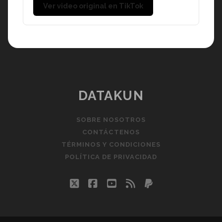
Ver video original en TikTok
DATAKUN
SOBRE NOSOTROS
CONTÁCTENOS
TÉRMINOS Y CONDICIONES
POLÍTICA DE PRIVACIDAD
twitter
facebook
youtube
rss
paypal