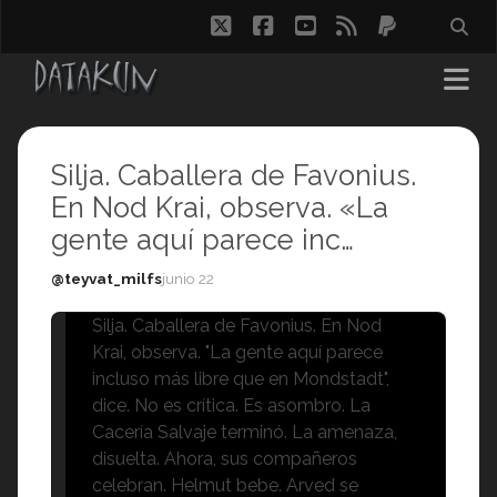
twitter
facebook
youtube
rss
paypal
Silja. Caballera de Favonius.
En Nod Krai, observa. «La
gente aquí parece inc…
@teyvat_milfs
junio 22
Silja. Caballera de Favonius. En Nod
Krai, observa. "La gente aquí parece
incluso más libre que en Mondstadt",
dice. No es crítica. Es asombro. La
Cacería Salvaje terminó. La amenaza,
disuelta. Ahora, sus compañeros
celebran. Helmut bebe. Arved se