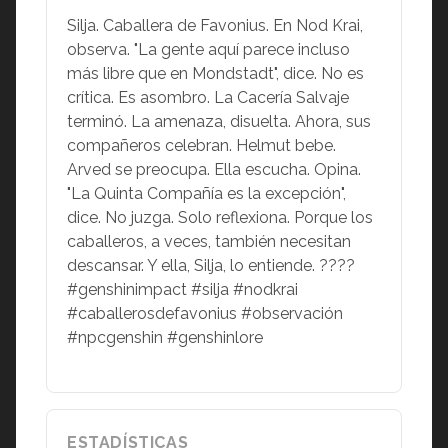
Silja. Caballera de Favonius. En Nod Krai,
observa. "La gente aquí parece incluso
más libre que en Mondstadt", dice. No es
crítica. Es asombro. La Cacería Salvaje
terminó. La amenaza, disuelta. Ahora, sus
compañeros celebran. Helmut bebe.
Arved se preocupa. Ella escucha. Opina.
"La Quinta Compañía es la excepción",
dice. No juzga. Solo reflexiona. Porque los
caballeros, a veces, también necesitan
descansar. Y ella, Silja, lo entiende. ????
#genshinimpact #silja #nodkrai
#caballerosdefavonius #observación
#npcgenshin #genshinlore
ESTADÍSTICAS