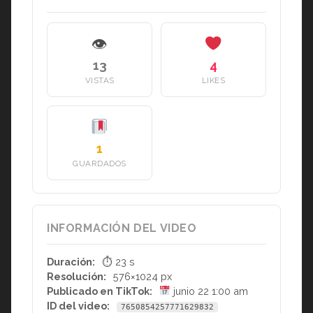
👁
13
4
VISTAS
LIKES
1
GUARDADOS
INFORMACIÓN DEL VIDEO
Duración:
⏱ 23 s
Resolución:
576×1024 px
Publicado en TikTok:
junio 22 1:00 am
ID del video:
7650854257771629832