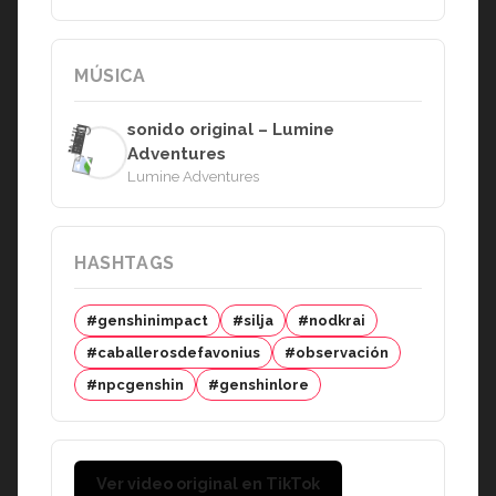
MÚSICA
sonido original – Lumine
Adventures
Lumine Adventures
HASHTAGS
#genshinimpact
#silja
#nodkrai
#caballerosdefavonius
#observación
#npcgenshin
#genshinlore
Ver video original en TikTok