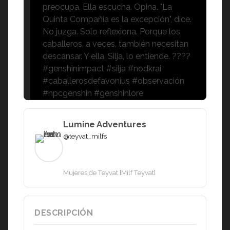
preocupa. Ella escucha. Opina. "La
Quinta Compañía es la excepción", dice.
No juzga. Solo reflexiona. Porque los
caballeros, a veces, también necesitan
descansar. Y ella, Silja, lo entiende. ????
#genshinimpact #silja #nodkrai
#caballerosdefavonius #observación
#npcgenshin #genshinlore
Lumine Adventures
@teyvat_milfs
Mujeres de Teyvat [Milf Teyvat]
DESCRIPCIÓN