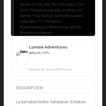
desde el mas alla. No con culpa. Con
amor. Porque el pasado, a veces, no
define. Y los buitres, también pueden
volar alto. ??? #chasca
#genshinimpact #hermanas #boda
#redención #amor
Lumine Adventures
@teyvat_milfs
Mujeres de Teyvat [Milf Teyvat]
DESCRIPCIÓN
La llamaban buitre. Señalaban. Evitaban.