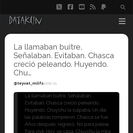
twitter
facebook
youtube
rss
paypal
La llamaban buitre.
Señalaban. Evitaban. Chasca
creció peleando. Huyendo.
Chu…
@teyvat_milfs
junio 11
La llamaban buitre. Señalaban.
Evitaban. Chasca creció peleando.
Huyendo. Chuychu la culpaba. Un día,
las palabras rompieron. Chasca se fue.
Años después, regresó. No para pelear.
Para vivir. Hoy, se casa. Chuychu la mira