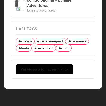
sonido original – Lumine
Adventures
Lumine Adventures
HASHTAGS
#chasca
#genshinimpact
#hermanas
#boda
#redención
#amor
Ver video original en TikTok