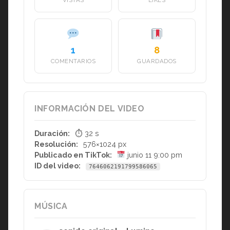
VISTAS
LIKES
1
8
COMENTARIOS
GUARDADOS
INFORMACIÓN DEL VIDEO
Duración:
⏱ 32 s
Resolución:
576×1024 px
Publicado en TikTok:
junio 11 9:00 pm
ID del video:
7646062191799586065
MÚSICA