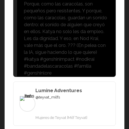
Porque, como las caracolas, son
pequeños pero resistentes. Y porque,
como las caracolas, guardan un sonido
dentro: el sonido de alguien que creyó
en ellos. Katya no solo les da empleo.
Les da dignidad. Y eso, en Nod Krai,
vale más que el oro. ??? (En pelea con
la IA, sigue haciendo lo que quiere)
#katya #genshinimpact #nodkrai
#bandadelascaracolas #familia
#genshinlore
Lumine Adventures
@teyvat_milfs
Mujeres de Teyvat [Milf Teyvat]