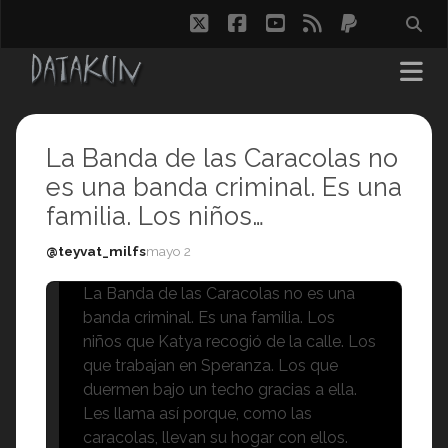
twitter
facebook
youtube
rss
paypal
La Banda de las Caracolas no
es una banda criminal. Es una
familia. Los niños…
@teyvat_milfs
mayo 2
La Banda de las Caracolas no es una
banda criminal. Es una familia. Los
niños que Katya recogió de la calle. Los
que trabajan en Speranza. Los que
duermen bajo un techo gracias a ella.
Les llama así porque, como las
caracolas, llevan su hogar con ellos.