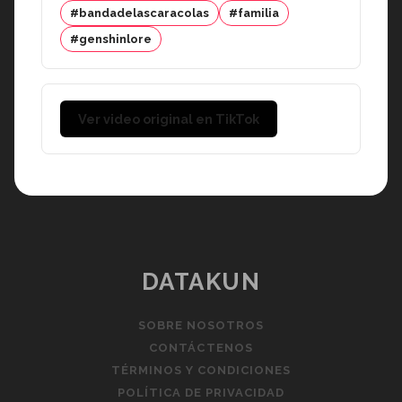
#bandadelascaracolas
#familia
#genshinlore
Ver video original en TikTok
DATAKUN
SOBRE NOSOTROS
CONTÁCTENOS
TÉRMINOS Y CONDICIONES
POLÍTICA DE PRIVACIDAD