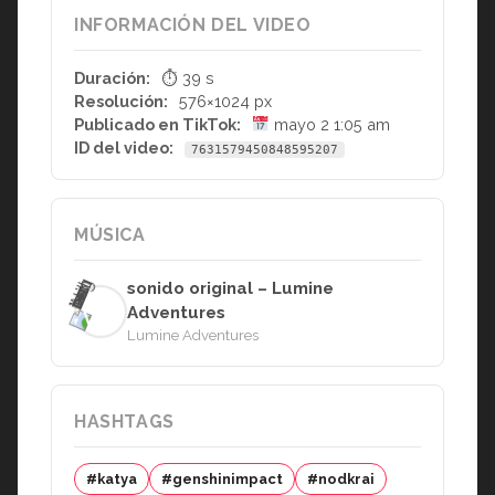
INFORMACIÓN DEL VIDEO
Duración:
⏱ 39 s
Resolución:
576×1024 px
Publicado en TikTok:
mayo 2 1:05 am
ID del video:
7631579450848595207
MÚSICA
sonido original – Lumine
Adventures
Lumine Adventures
HASHTAGS
#katya
#genshinimpact
#nodkrai