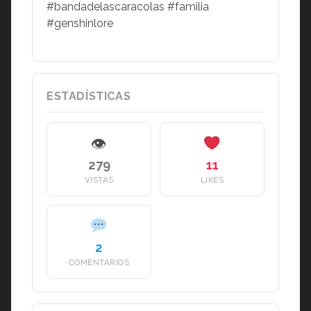
#bandadelascaracolas #familia
#genshinlore
ESTADÍSTICAS
👁
279
11
VISTAS
LIKES
2
COMENTARIOS