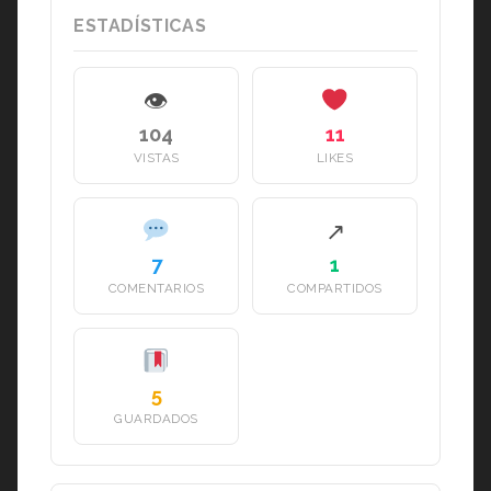
ESTADÍSTICAS
👁
104
11
VISTAS
LIKES
↗
7
1
COMENTARIOS
COMPARTIDOS
5
GUARDADOS