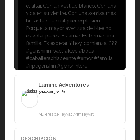
el altar. Con un vestido blanco. Con una
vida en su vientre. Con una sonrisa más
brillante que cualquier explosión.
Porque la mayor aventura de Klee no
es volar peces. Es amar. Es formar una
familia. Es esperar. Y hoy, comienza. ???
#genshinimpact #klee #boda
#caballerachispeante #amor #familia
#npcgenshin #genshinlore
Lumine Adventures
@teyvat_milfs
Mujeres de Teyvat [Milf Teyvat]
DESCRIPCIÓN