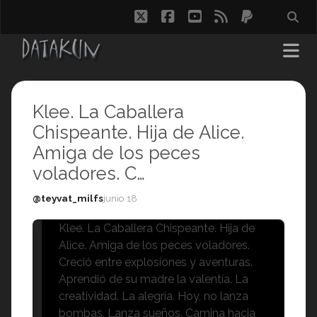
twitter
facebook
youtube
rss
paypal
Klee. La Caballera
Chispeante. Hija de Alice.
Amiga de los peces
voladores. C…
@teyvat_milfs
junio 18
Klee. La Caballera Chispeante. Hija de
Alice. Amiga de los peces voladores.
Creció entre explosiones y aventuras.
Aprendió de su madre la valentía. La
creatividad. La alegría. Hoy, no lanza
bombas. Lanza sueños. Camina hacia