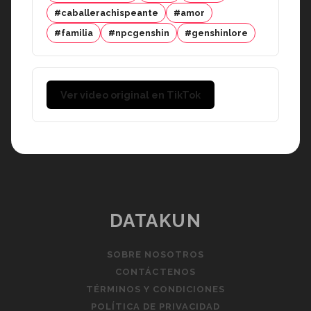
#caballerachispeante
#amor
#familia
#npcgenshin
#genshinlore
Ver video original en TikTok
DATAKUN
SOBRE NOSOTROS
CONTÁCTENOS
TÉRMINOS Y CONDICIONES
POLÍTICA DE PRIVACIDAD