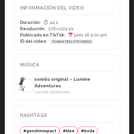
INFORMACIÓN DEL VIDEO
Duración:
⏱ 44 s
Resolución:
576×1024 px
Publicado en TikTok:
junio 18 9:00 pm
ID del video:
7648647861378338065
MÚSICA
sonido original – Lumine
Adventures
Lumine Adventures
HASHTAGS
#genshinimpact
#klee
#boda