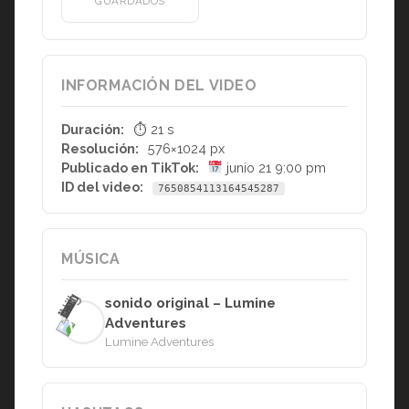
GUARDADOS
INFORMACIÓN DEL VIDEO
Duración:
⏱ 21 s
Resolución:
576×1024 px
Publicado en TikTok:
junio 21 9:00 pm
ID del video:
7650854113164545287
MÚSICA
sonido original – Lumine
Adventures
Lumine Adventures