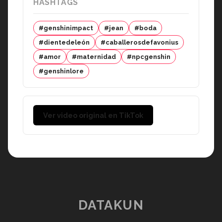
HASHTAGS
#genshinimpact
#jean
#boda
#dientedeleón
#caballerosdefavonius
#amor
#maternidad
#npcgenshin
#genshinlore
Ver video original en TikTok
DATAKUN