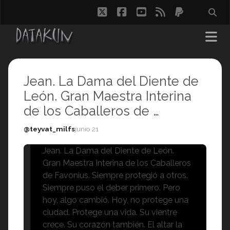
twitter
facebook
youtube
rss
paypal
Jean. La Dama del Diente de
León. Gran Maestra Interina
de los Caballeros de …
@teyvat_milfs
junio 21
Jean. La Dama del Diente de León.
Gran Maestra Interina de los Caballeros
de Favonius. Siempre protegió a otros.
Siempre puso el deber primero. Pero
hoy, algo cambió. Hoy, no protege una
ciudad. Protege una vida. Su vientre
crece. Su corazón también. El altar la