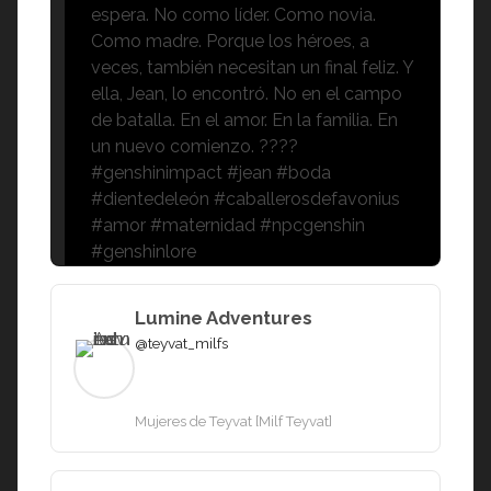
espera. No como líder. Como novia.
Como madre. Porque los héroes, a
veces, también necesitan un final feliz. Y
ella, Jean, lo encontró. No en el campo
de batalla. En el amor. En la familia. En
un nuevo comienzo. ????
#genshinimpact #jean #boda
#dientedeleón #caballerosdefavonius
#amor #maternidad #npcgenshin
#genshinlore
Lumine Adventures
@teyvat_milfs
Mujeres de Teyvat [Milf Teyvat]