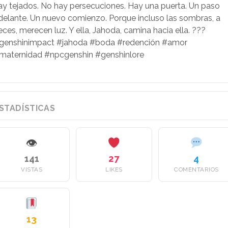
ay tejados. No hay persecuciones. Hay una puerta. Un paso
delante. Un nuevo comienzo. Porque incluso las sombras, a
eces, merecen luz. Y ella, Jahoda, camina hacia ella. ???
genshinimpact #jahoda #boda #redención #amor
maternidad #npcgenshin #genshinlore
STADÍSTICAS
👁
141
27
4
VISTAS
LIKES
COMENTARIOS
13