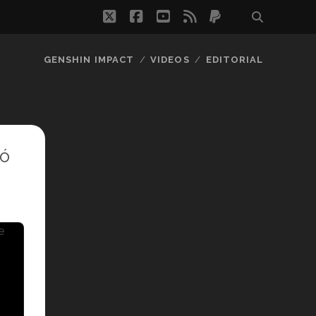
twitter
facebook
youtube
rss
paypal
GENSHIN IMPACT
VIDEOS
EDITORIAL
ió
e