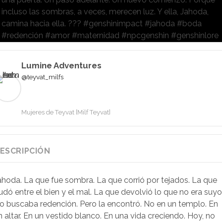
incluso las sombras, a veces, merecen luz. Y ella, Jahoda,
camina hacia ella. ??? #genshinimpact #jahoda #boda
#redención #amor #maternidad #npcgenshin #genshinlore
Lumine Adventures
@teyvat_milfs
Mujeres de Teyvat [Milf Teyvat]
ESCRIPCIÓN
ahoda. La que fue sombra. La que corrió por tejados. La que
udó entre el bien y el mal. La que devolvió lo que no era suyo
o buscaba redención. Pero la encontró. No en un templo. En
n altar. En un vestido blanco. En una vida creciendo. Hoy, no