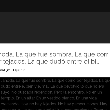
hoda. La que fue sombra. La que corr
r tejados. La que dudó entre el bi…
vat_milfs
julio 6
Jahoda. La que fue sombra. La que corrió por tejados. La qu
dudó entre el bien y el mal. La que devolvió lo que no era
suyo. No buscaba redención. Pero la encontró. No en un
templo. En un altar. En un vestido blanco. En una vida
creciendo. Hoy, no hay tejados. No hay persecuciones. Hay
una puerta. Un paso adelante. Un nuevo comienzo. Porque