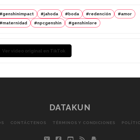
#genshinimpact
#jahoda
#boda
#redención
#amor
#maternidad
#npcgenshin
#genshinlore
Ver video original en TikTok
DATAKUN
OS
CONTÁCTENOS
TÉRMINOS Y CONDICIONES
POLÍTI
twitter
facebook
youtube
rss
paypal