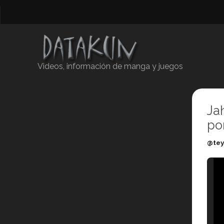
Videos, información de manga y juegos
Ja
po
@tey