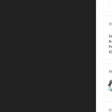
I
D
R
P
I
M
H