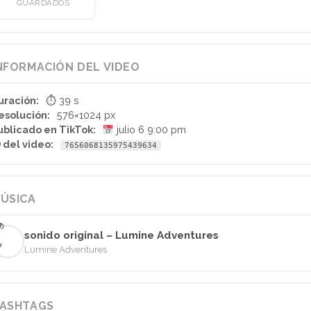
GUARDADOS
NFORMACIÓN DEL VIDEO
uración:
⏱ 39 s
esolución:
576×1024 px
ublicado en TikTok:
julio 6 9:00 pm
D del video:
7656068135975439634
ÚSICA
sonido original – Lumine Adventures
Lumine Adventures
ASHTAGS