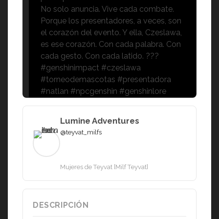
No solo anuncia. Vive cada combate.
Porque los presentadores, a veces, son
el corazón del evento. Y ella, Czeslawa,
es ese corazón. Con cada palabra. Con
cada gesto. Con cada latido. ???
#genshinimpact #czeslawa
#torneodemascotas #presentadora
#natlan #npcgenshin #genshinlore
Lumine Adventures
@teyvat_milfs
Mujeres de Teyvat [Milf Teyvat]
DESCRIPCIÓN