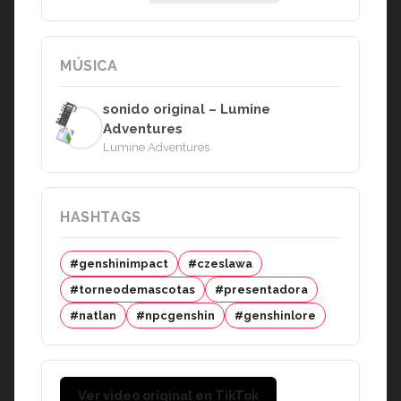
MÚSICA
sonido original – Lumine
Adventures
Lumine Adventures
HASHTAGS
#genshinimpact
#czeslawa
#torneodemascotas
#presentadora
#natlan
#npcgenshin
#genshinlore
Ver video original en TikTok