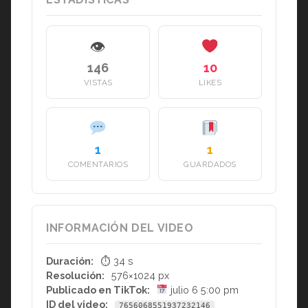
👁
146
10
VISTAS
LIKES
1
1
COMENTARIOS
GUARDADOS
INFORMACIÓN DEL VIDEO
Duración:
⏱ 34 s
Resolución:
576×1024 px
Publicado en TikTok:
julio 6 5:00 pm
ID del video:
7656068551937232146