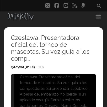
twitter
facebook
youtube
rss
paypal
Czeslawa. Presentadora
oficial del torneo de
mascotas. Su voz guía a los
comp…
@teyvat_milfs
julio 6
Czeslawa. Presentadora oficial del
torneo de mascotas. Su voz guía a los
competidores. Su presencia, al público.
A pesar del embarazo, no pierde ni un
ápice de energía. Camina entre los
participantes. Observa. Narra. Conecta.