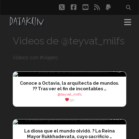
twitter
facebook
youtube
rss
paypal
Videos de @teyvat_milfs
Videos con #viajero
👁 738
Conoce a Octavia, la arquitecta de mundos.
?? Tras ver el fin de incontables …
@teyvat_milfs
50
👁 1.676
La diosa que el mundo olvidó. ? La Reina
Mayor Rukkhadevata, cuyo sacrificio …