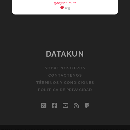
@teyvat_milfs
169
DATAKUN
SOBRE NOSOTROS
CONTÁCTENOS
TÉRMINOS Y CONDICIONES
POLÍTICA DE PRIVACIDAD
twitter
facebook
youtube
rss
paypal