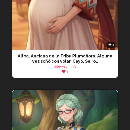
👁 3
Allpa. Anciana de la Tribu Plumaflora. Alguna
vez soñó con volar. Cayó. Se ro…
@teyvat_milfs
1