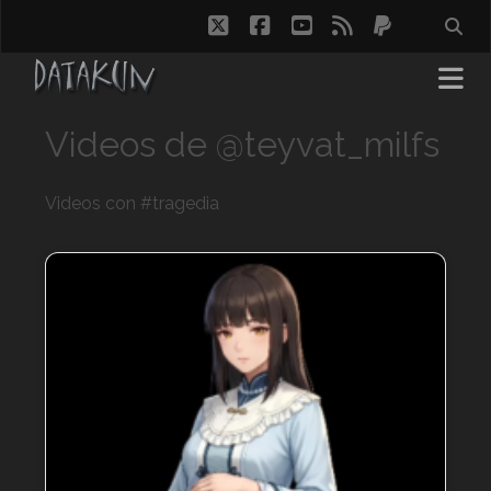
twitter
facebook
youtube
rss
paypal
Videos de @teyvat_milfs
Videos con #tragedia