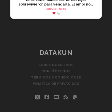
sobrevivieron para vengarla. El amor no …
@teyvat_milfs
25
DATAKUN
SOBRE NOSOTROS
CONTÁCTENOS
TÉRMINOS Y CONDICIONES
POLÍTICA DE PRIVACIDAD
twitter
facebook
youtube
rss
paypal