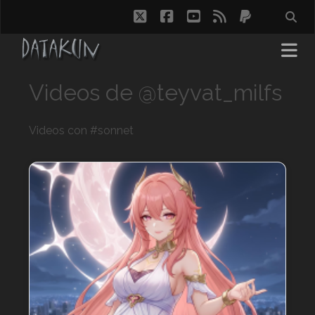
twitter
facebook
youtube
rss
paypal
Videos de @teyvat_milfs
Videos con #sonnet