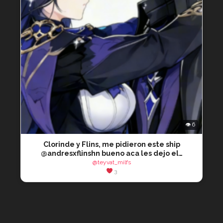
👁 6
Clorinde y Flins, me pidieron este ship
@andresxflinshn bueno aca les dejo el…
@teyvat_milfs
3