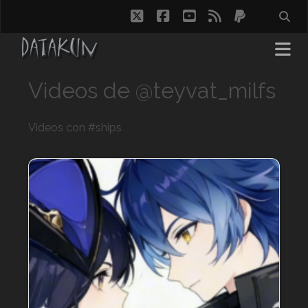
twitter
facebook
youtube
rss
paypal
Videos de @teyvat_milfs
Videos con #ships