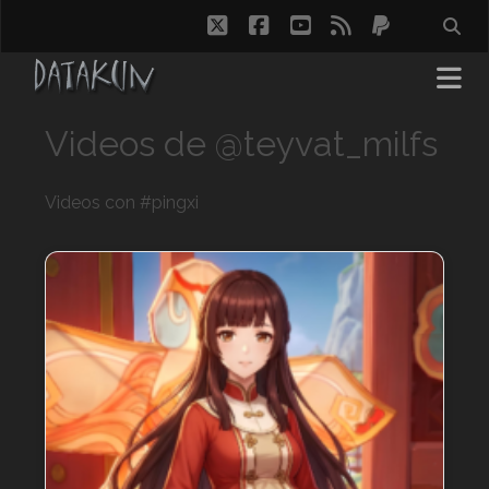
twitter
facebook
youtube
rss
paypal
Videos de @teyvat_milfs
Videos con #pingxi