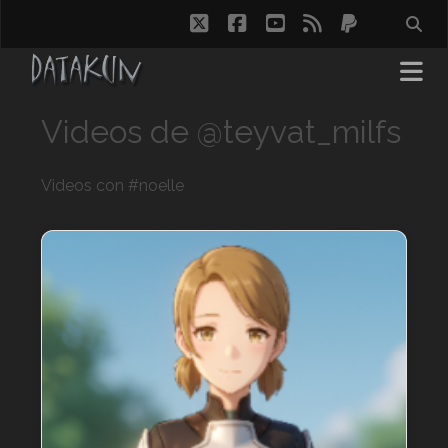
twitter
facebook
youtube
rss
paypal
Videos de @teyvat_milfs
Videos con #noelle