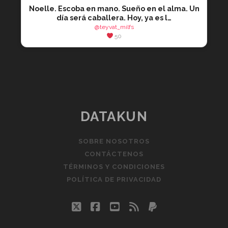
Noelle. Escoba en mano. Sueño en el alma. Un
día será caballera. Hoy, ya es l…
@teyvat_milfs
50
DATAKUN
SOBRE NOSOTROS
CONTÁCTENOS
TÉRMINOS Y CONDICIONES
POLÍTICA DE PRIVACIDAD
twitter
facebook
youtube
rss
paypal