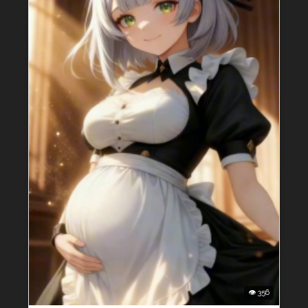
👁 356