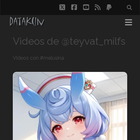
twitter
facebook
youtube
rss
paypal
Videos de @teyvat_milfs
Videos con #melusina