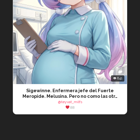
👁 841
Sigewinne. Enfermera jefe del Fuerte
Meropide. Melusina. Pero no como las otr…
@teyvat_milfs
88