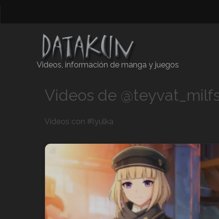
Videos, información de manga y juegos
Videos de @teyvat_milf
Videos con #lyulka