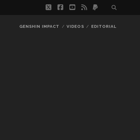
twitter
facebook
youtube
rss
paypal
GENSHIN IMPACT
VIDEOS
EDITORIAL