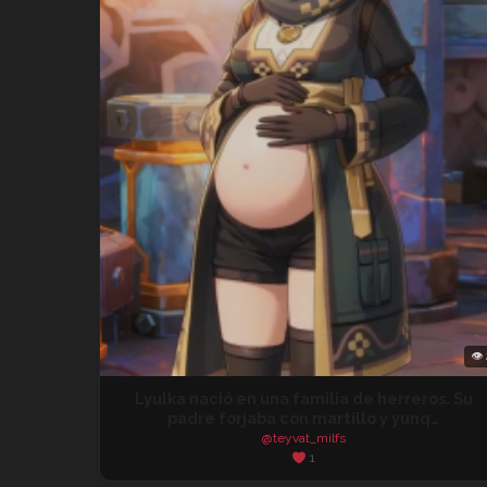
👁 
Lyulka nació en una familia de herreros. Su
padre forjaba con martillo y yunq…
@teyvat_milfs
1