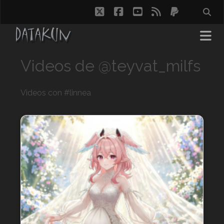
twitter
facebook
youtube
rss
paypal
Videos de @teyvat_milfs
Videos con #linnea