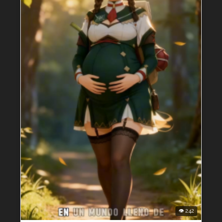
👁 242