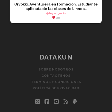
Orvokki. Aventurera en formación. Estudiante
aplicada de las clases de Linnea…
@teyvat_milfs
20
DATAKUN
SOBRE NOSOTROS
CONTÁCTENOS
TÉRMINOS Y CONDICIONES
POLÍTICA DE PRIVACIDAD
twitter
facebook
youtube
rss
paypal