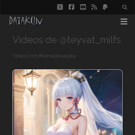
twitter
facebook
youtube
rss
paypal
Videos de @teyvat_milfs
Videos con #kamisatoayaka