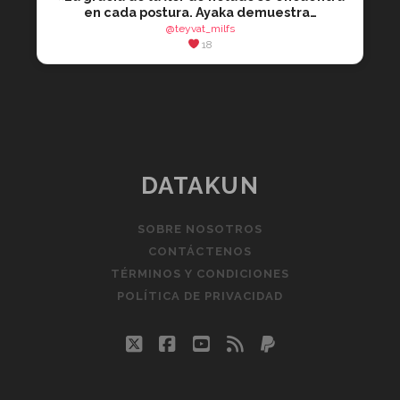
en cada postura. Ayaka demuestra…
@teyvat_milfs
18
DATAKUN
SOBRE NOSOTROS
CONTÁCTENOS
TÉRMINOS Y CONDICIONES
POLÍTICA DE PRIVACIDAD
twitter
facebook
youtube
rss
paypal