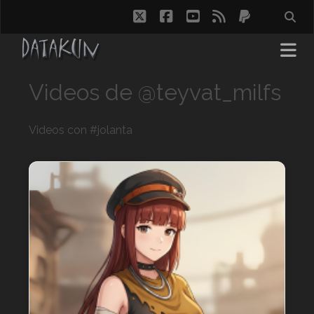
twitter
facebook
youtube
rss
paypal
Videos de @teyvat_milfs
Videos con #jolanta