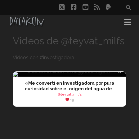
twitter
facebook
youtube
rss
paypal
Videos de @teyvat_milfs
Videos con #investigadora
👁 259
«Me convertí en investigadora por pura
curiosidad sobre el origen del agua de…
@teyvat_milfs
19