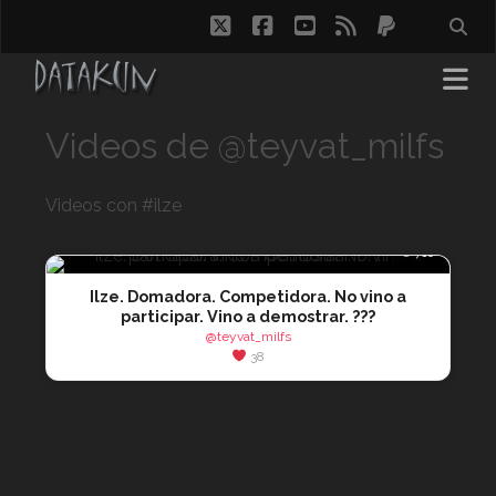
twitter
facebook
youtube
rss
paypal
Videos de @teyvat_milfs
Videos con #ilze
👁 716
Ilze. Domadora. Competidora. No vino a
participar. Vino a demostrar. ???
@teyvat_milfs
38