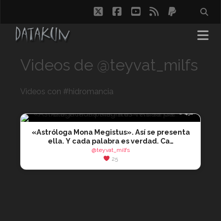
twitter
facebook
youtube
rss
paypal
Videos de @teyvat_milfs
Videos con #hidromancia
👁 492
«Astróloga Mona Megistus». Así se presenta
ella. Y cada palabra es verdad. Ca…
@teyvat_milfs
25