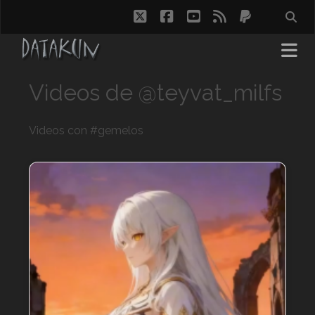
twitter
facebook
youtube
rss
paypal
Videos de @teyvat_milfs
Videos con #gemelos