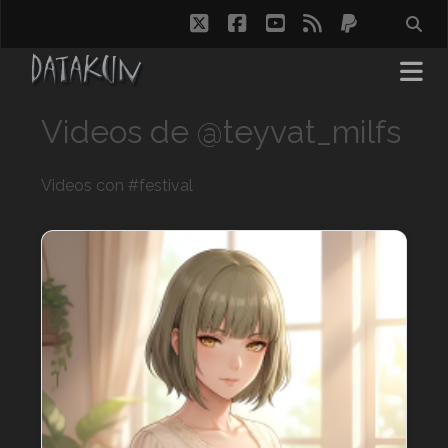
twitter
facebook
youtube
rss
paypal
Videos de @teyvat_milfs
Videos con #festival