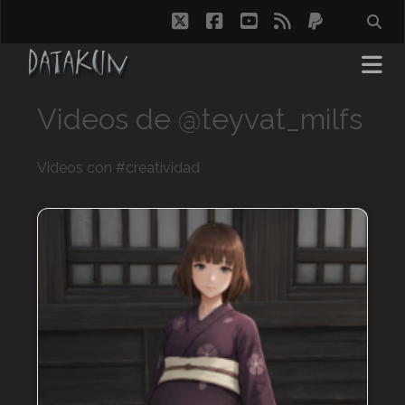
twitter
facebook
youtube
rss
paypal
Videos de @teyvat_milfs
Videos con #creatividad