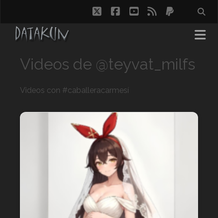
twitter
facebook
youtube
rss
paypal
Videos de @teyvat_milfs
Videos con #caballeracarmesí