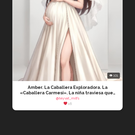
👁 101
Amber. La Caballera Exploradora. La
«Caballera Carmesí». La niña traviesa que…
@teyvat_milfs
16