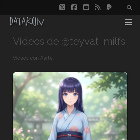
twitter
facebook
youtube
rss
paypal
Videos de @teyvat_milfs
Videos con #arte