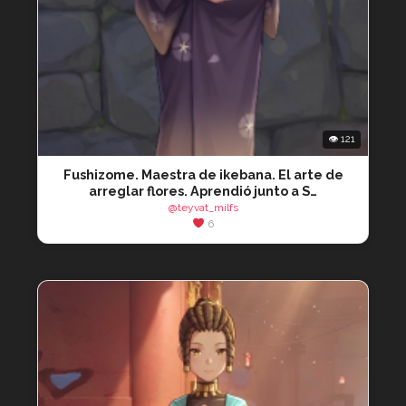
👁 121
Fushizome. Maestra de ikebana. El arte de
arreglar flores. Aprendió junto a S…
@teyvat_milfs
6