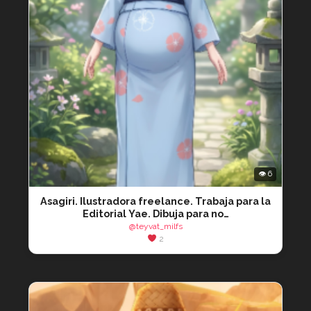
👁 6
Asagiri. Ilustradora freelance. Trabaja para la
Editorial Yae. Dibuja para no…
@teyvat_milfs
2