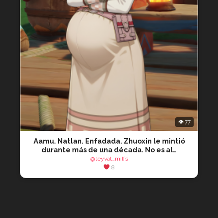
👁 77
Aamu. Natlan. Enfadada. Zhuoxin le mintió
durante más de una década. No es al…
@teyvat_milfs
8