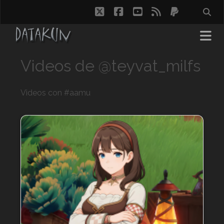
twitter
facebook
youtube
rss
paypal
Videos de @teyvat_milfs
Videos con #aamu